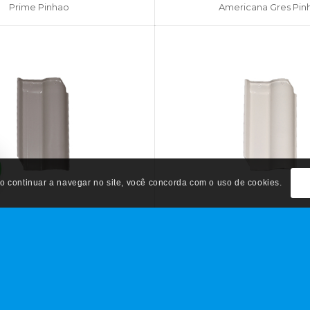
Prime Pinhao
Americana Gres Pin
 Ao continuar a navegar no site, você concorda com o uso de cookies.
icana Gres Cinza Claro
Americana Gres Bra
ENTRE EM CONTATO