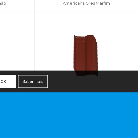
hão
Americana Gres Marfim
OK
Saber mais
nca
Americana Gres Bordô
SIGA-NOS NAS REDES SOCIAIS